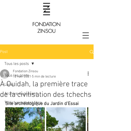
Post
Tous les posts
Fondation Zinsou
Tous les posts
12 nov. 2021
5 min de lecture
À Ouidah, la première trace
Livre
de la civilisation des tchechs
Archive du présent
Téléchargement libre
Site archéologique du Jardin d'Essai 
Cahiers de la Fondation
Vodoun
Entretien