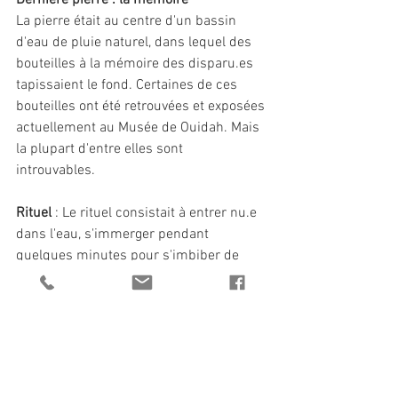
Dernière pierre : la mémoire 
La pierre était au centre d'un bassin 
d'eau de pluie naturel, dans lequel des 
bouteilles à la mémoire des disparu.es 
tapissaient le fond. Certaines de ces 
bouteilles ont été retrouvées et exposées 
actuellement au Musée de Ouidah. Mais 
la plupart d'entre elles sont 
introuvables. 
Rituel 
: Le rituel consistait à entrer nu.e 
dans l'eau, s'immerger pendant 
quelques minutes pour s'imbiber de 
l'histoire de la communauté. De 
l'histoire de la lutte, des autres qui n'ont 
pas survécu. C'était une manière de 
prendre conscience du choix de vie qui 
nous attend, et 
de la réincarnation comme un cycle 