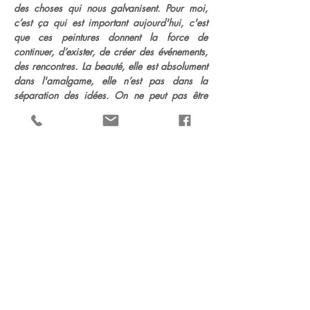
des choses qui nous galvanisent. Pour moi,
c’est ça qui est important aujourd'hui, c'est
que ces peintures donnent la force de
continuer, d’exister, de créer des événements,
des rencontres. La beauté, elle est absolument
dans l'amalgame, elle n’est pas dans la
séparation des idées. On ne peut pas être
divisé, on peut plus être divisé. Il y a trop de
monde. Il faut un milieu commun. On se rend
compte que toute la technologie actuelle de
nos sociétés occidentales ne cherche plus à
créer de milieux communs, et, je crois que la
peinture, est un de ces lieux où l’on pourra
toujours se retrouver. »
Jeremy Demester
Menu
La Fondation
Les Publications