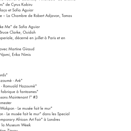
rs" de Cyrus Kabiru
aço et Sofia Aguiar
que – La Chambre de Robert Adjavon, Tomas
 Like Me" de Sofia Aguiar
Bruce Clarke, Ouidah
eriale, décerné en juillet à Paris et en
s avec Martine Giraud
Njami, Erika Nimis
ords"
azoumè - Arè"
d - Romuald Hazoumè"
La fabrique à fantasmes"
nsons Maintenant !" #3
emester
 "Wakpon - Le musée fait le mur"
 - Le musée fait le mur" dans les Special
mporary African Art Fair" à Londres
n à la Museum Week
tion Zinsou