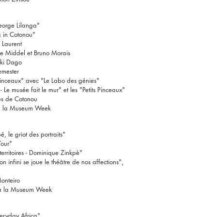
eorge Lilanga"
g in Cotonou"
 Laurent
De Middel et Bruno Morais
eki Dago
emester
 Pinceaux" avec "Le Labo des génies"
Le musée fait le mur" et les "Petits Pinceaux"
es de Cotonou
 à la Museum Week
, le griot des portraits"
Tour"
territoires - Dominique Zinkpè"
on infini se joue le théâtre de nos affections",
onteiro
n à la Museum Week
veryday Africa"