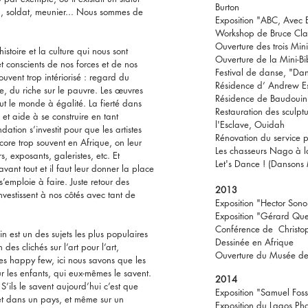
Burton
nd, soldat, meunier... Nous sommes de
Exposition "ABC, Avec 
Workshop de Bruce Cla
Ouverture des trois Mini
histoire et la culture qui nous sont
Ouverture de la Mini-B
t conscients de nos forces et de nos
Festival de danse, "Da
ouvent trop intériorisé : regard du
Résidence d’ Andrew E
le, du riche sur le pauvre. Les œuvres
Résidence de Baudoui
out le monde à égalité. La fierté dans
Restauration des sculp
et aide à se construire en tant
l'Esclave, Ouidah
ation s’investit pour que les artistes
Rénovation du service
ncore trop souvent en Afrique, on leur
Les chasseurs Nago à 
, exposants, galeristes, etc. Et
Let's Dance ! (Dansons
 avant tout et il faut leur donner la place
s’emploie à faire. Juste retour des
2013
nvestissent à nos côtés avec tant de
Exposition "Hector Son
Exposition "Gérard Qu
Conférence de Christoph
n est un des sujets les plus populaires
Dessinée en Afrique
es clichés sur l’art pour l’art,
Ouverture du Musée d
es happy few, ici nous savons que les
r les enfants, qui eux-mêmes le savent.
2014
 S’ils le savent aujourd’hui c’est que
Exposition "Samuel Foss
t dans un pays, et même sur un
Exposition du Lagos Pho