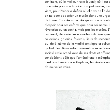
continent, où le meilleur reste à venir, où il es
un musée pour son histoire, son patrimoine, mai
vient, pour l’aider à définir où elle va en l’aid
on ne peut pas créer un musée dans une urge
dictature. On crée un musée quand on a confi
d’espoir pour ses enfants que pour soi-même. L
révolution ou un conflit, mais pas les musées. L
continent, de toutes les nouvelles initiatives qu
collections, galeries, festivals, lieux de recher
au- delà même de la vitalité artistique et cultur
global. Les démocraties naissent ou se renforc
société civile prend acte de ses droits et affir
considérions déjà que l’art était une « métaph
n’est plus besoin de métaphore, le développemen
de nouvelles voies.