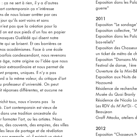
Exposition dans les Pal
e : ça ne sert à rien, il y a d’autres
guerre"
’art contemporain ça n’intéresse
s de nous laisser arrêter par ces
2011
our qu’ils sont vains et sans
Exposition "Le sondage"
n’est pas que la création pour la
Exposition collective, "
uand on est aux pieds d’un fou en papier
Exposition dans les Pa
 masques Guélédé qui disent notre
bas-reliefs"
te qui se brisent. Et ces barrières ce
Exposition des Chasseur
, nos académismes. Face à une école
un ticket de métro de c
e parfois condescendant, nous revenons
Exposition "Dansons Ma
re âge, notre origine ou l’idée que nous
Festival de danse, 1ère
roir extraordinaire et nous permet de
Ouverture de la Mini-B
nt propres, uniques. Il n’y a pas
Exposition aux Nuits de
d a la même valeur, du critique d’art
Hazoumè
u professeur d’université. On peut
Résidence de recherche 
it réponses différentes, et aucune ne
Musée du Quai Branly
Résidence de Nicola L
richit tous, nous n’avons pas la
Les RDV du M'Art'Di - C
là. L’art contemporain est vieux de
Beaujean
t dans une tradition ancestrale du
Graff Attackx, ateliers 
formater l’art, ou les artistes. Nous
es, des couvents, des empires, des villes
2012
 des lieux de partage et de révélation
Exposition "Chasseurs
ar exemple, où il existait un statut