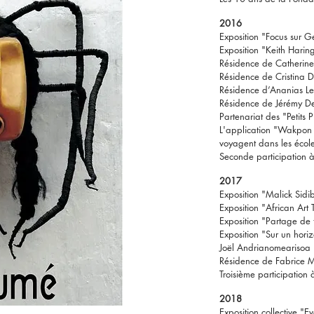
2016
Exposition "Focus sur G
Exposition "Keith Harin
Résidence de Catherine
Résidence de Cristina 
Résidence d’Ananias L
Résidence de Jérémy D
Partenariat des "Petits
L'application "Wakpon - 
voyagent dans les écol
Seconde participation
2017
Exposition "Malick Sidibé
Exposition "African Art 
Exposition "Partage de 
Exposition "Sur un horiz
Joël Andrianomearisoa
Résidence de Fabrice M
Troisième participatio
2018
Exposition collective "E