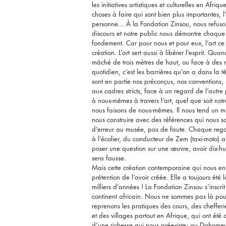
les initiatives artistiques et culturelles en Afriqu
choses à faire qui sont bien plus importantes, l
personne... À la Fondation Zinsou, nous refuson
discours et notre public nous démontre chaque j
fondement. Car pour nous et pour eux, l’art ce 
création. L’art sert aussi à libérer l’esprit. Q
mâché de trois mètres de haut, ou face à des
quotidien, c’est les barrières qu’on a dans la tê
sont en partie nos préconçus, nos conventions
aux cadres stricts, face à un regard de l’autr
à nous-mêmes à travers l’art, quel que soit not
nous faisons de nous-mêmes. Il nous tend un mi
nous construire avec des références qui nous so
d’erreur au musée, pas de faute. Chaque regar
à l’écolier, du conducteur de Zem (taxi-moto) a
poser une question sur une œuvre, avoir dix-hu
sera fausse.
Mais cette création contemporaine qui nous en
prétention de l’avoir créée. Elle a toujours été 
milliers d’années ! La Fondation Zinsou s’inscri
continent africain. Nous ne sommes pas là pour 
reprenons les pratiques des cours, des chefferi
et des villages partout en Afrique, qui ont été
d’une richesse qui nous préexiste; au Dahomey p