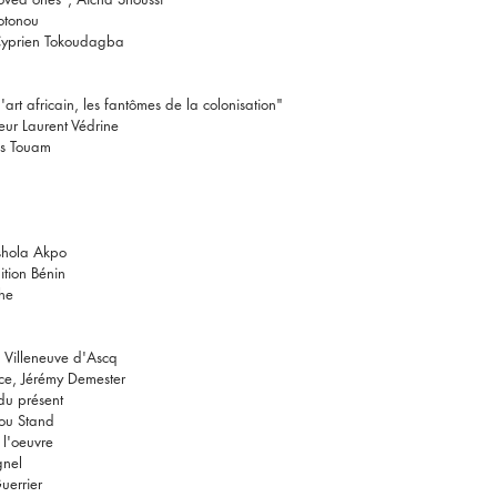
otonou
Cyprien Tokoudagba
l'art africain, les fantômes de la colonisation"
eur Laurent Védrine
ès Touam
 Ishola Akpo
ition Bénin
he
, Villeneuve d'Ascq
ace, Jérémy Demester
du présent
ou Stand
 l'oeuvre
gnel
uerrier