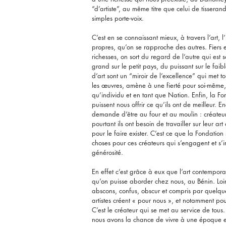
“d’artiste”, au même titre que celui de tissera
simples porte-voix.
C’est en se connaissant mieux, à travers l’art, l’
propres, qu’on se rapproche des autres. Fiers e
richesses, on sort du regard de l’autre qui est s
grand sur le petit pays, du puissant sur le faib
d’art sont un “miroir de l’excellence” qui met t
les œuvres, amène à une fierté pour soi-même, 
qu’individu et en tant que Nation. Enfin, la Fond
puissent nous offrir ce qu’ils ont de meilleur. E
demande d’être au four et au moulin : créateurs
pourtant ils ont besoin de travailler sur leur art
pour le faire exister. C’est ce que la Fondation 
choses pour ces créateurs qui s’engagent et s’i
générosité.
En effet c’est grâce à eux que l’art contemporai
qu’on puisse aborder chez nous, au Bénin. Loin d
abscons, confus, obscur et compris par quelqu
artistes créent « pour nous », et notamment pou
C’est le créateur qui se met au service de tous.
nous avons la chance de vivre à une époque e