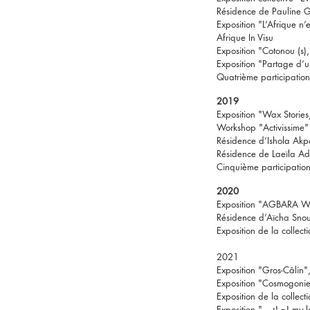
Résidence de Pauline G
Exposition "L’Afrique n’
Afrique In Visu
Exposition "Cotonou (s), 
Exposition "Partage d’
Quatrième participati
2019
Exposition "Wax Stories
Workshop "Activissime" 
Résidence d’Ishola Ak
Résidence de Laeïla Ad
Cinquième participati
2020
Exposition "AGBARA W
Résidence d’Aïcha Sno
Exposition de la collec
2021
Exposition "Gros-Câlin"
Exposition "Cosmogoni
Exposition de la c
ollec
Exposition "
حبائي