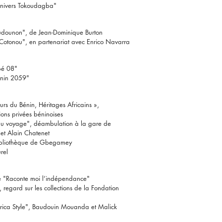
"Univers Tokoudagba"
udounon", de Jean-Dominique Burton
 Cotonou", en partenariat avec Enrico Navarra
bé 08"
Bénin 2059"
urs du Bénin, Héritages Africains »,
ions privées béninoises
n au voyage", déambulation à la gare de
 et Alain Chatenet
Bibliothèque de Gbegamey
urel
e "Raconte moi l’indépendance"
, regard sur les collections de la Fondation
Africa Style", Baudouin Mouanda et Malick