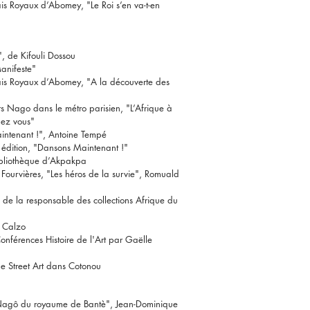
ais Royaux d’Abomey, "Le Roi s’en va-t-en
, de Kifouli Dossou
Manifeste"
lais Royaux d’Abomey, "A la découverte des
s Nago dans le métro parisien, "L’Afrique à
hez vous"
intenant !", Antoine Tempé
 édition, "Dansons Maintenant !"
ibliothèque d’Akpakpa
 Fourvières, "Les héros de la survie", Romuald
de la responsable des collections Afrique du
o Calzo
onférences Histoire de l'Art par Gaëlle
de Street Art dans Cotonou
 Nagô du royaume de Bantè", Jean-Dominique