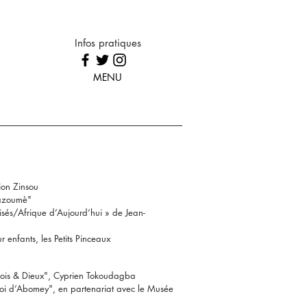
Infos pratiques
MENU
ion Zinsou
Hazoumè"
isés/Afrique d’Aujourd’hui » de Jean-
r enfants, les Petits Pinceaux
Rois & Dieux", Cyprien Tokoudagba
Roi d’Abomey", en partenariat avec le Musée