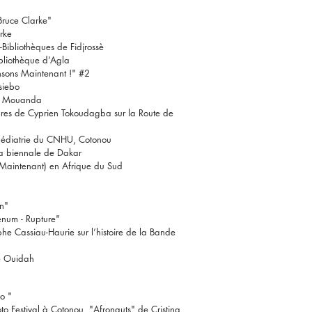
Bruce Clarke"
rke
-Bibliothèques de Fidjrossè
ibliothèque d’Agla
nsons Maintenant !" #2
siebo
n Mouanda
tures de Cyprien Tokoudagba sur la Route de
 pédiatrie du CNHU, Cotonou
la biennale de Dakar
 Maintenant) en Afrique du Sud
on"
enum - Rupture"
e Cassiau-Haurie sur l’histoire de la Bande
e Ouidah
o "
to Festival à Cotonou, "Afronauts" de Cristina