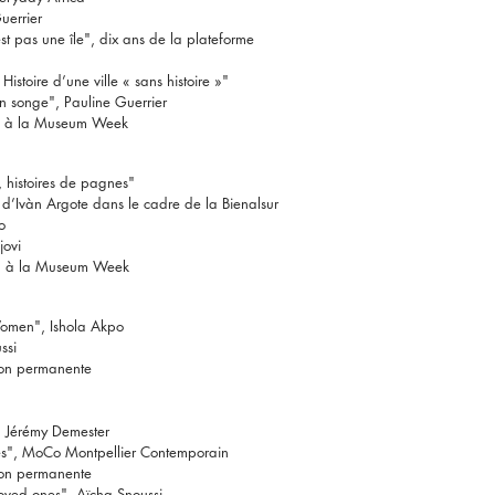
uerrier
est pas une île", dix ans de la plateforme
Histoire d’une ville « sans histoire »"
un songe", Pauline Guerrier
on à la Museum Week
, histoires de pagnes"
d’Ivàn Argote dans le cadre de la Bienalsur
po
jovi
on à la Museum Week
omen", Ishola Akpo
ussi
tion permanente
, Jérémy Demester
es", MoCo Montpellier Contemporain
tion permanente
ا my loved ones", Aïcha Snoussi