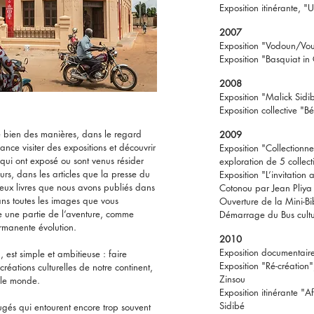
Exposition itinérante, 
2007
Exposition "Vodoun/Vo
Exposition "Basquiat in
2008
Exposition "Malick Sidi
Exposition collective "
de bien des manières, dans le regard
2009
ance visiter des expositions et découvrir
Exposition "Collectionne
 qui ont exposé ou sont venus résider
exploration de 5 collect
s, dans les articles que la presse du
Exposition "L’invitatio
eux livres que nous avons publiés dans
Cotonou par Jean Pliya
ns toutes les images que vous
Ouverture de la Mini-
ne une partie de l’aventure, comme
Démarrage du Bus cult
rmanente évolution.
2010
Exposition documentair
est simple et ambitieuse : faire
Exposition "Ré-création"
créations culturelles de notre continent,
Zinsou
c le monde.
Exposition itinérante "
Sidibé
ugés qui entourent encore trop souvent