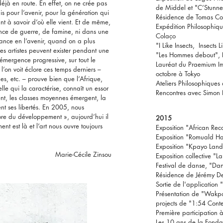
t déjà en route. En effet, on ne crée pas
de Middel et "C’Stunne
s pour l’avenir, pour la génération qui
Résidence de Tomas Col
ant à savoir d’où elle vient. Et de même,
Expédition Philosophi
nce de guerre, de famine, ni dans une
Colaço
ance en l’avenir, quand on a plus
"I Like Insects, Insects
es artistes peuvent exister pendant une
"Les Hommes debout", 
’émergence progressive, sur tout le
Lauréat du Praemium Imp
e l’on voit éclore ces temps derniers –
octobre à Tokyo
ches, etc. – prouve bien que l’Afrique,
Ateliers Philosophique
elle qui la caractérise, connaît un essor
Rencontres avec Simon 
ent, les classes moyennes émergent, la
ment ses libertés. En 2005, nous
ore du développement », aujourd’hui il
2015
t est là et l’art nous ouvre toujours
Exposition "African Rec
Exposition "Romuald H
Exposition "Kpayo Lan
Marie-Cécile Zinsou
Exposition collective "
Festival de danse, "Da
Résidence de Jérémy D
Sortie de l'application
Présentation de "Wakpon
projects de "1:54 Conte
Première participatio
Les 10 ans de la Fonda