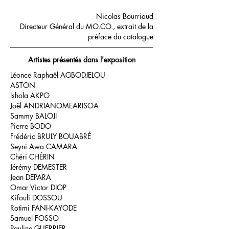
Nicolas Bourriaud
Directeur Général du MO.CO., extrait de la
préface du catalogue
Artistes présentés dans l'exposition
Léonce Raphaël AGBODJELOU
ASTON
lshola AKPO
Joël ANDRIANOMEARISOA
Sammy BALOJI
Pierre BODO
Frédéric BRULY BOUABRÉ
Seyni Awa CAMARA
Chéri CHÉRIN
Jérémy DEMESTER
Jean DEPARA
Omar Victor DIOP
Kifouli DOSSOU
Rotimi FANI-KAYODE
Samuel FOSSO
Pauline GUERRIER