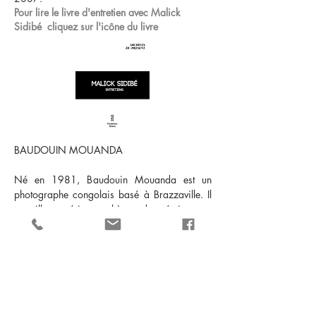
Pour lire le livre d'entretien avec Malick
Sidibé cliquez sur l'icône du livre
BAUDOUIN MOUANDA
Né en 1981, Baudouin Mouanda est un
photographe congolais basé à Brazzaville. Il
travaille en série, ses thèmes de création sont
variés et liés à son quotidien. Ces dernières
années, il crée des projets en rapport avec la
Sape, mais également le hip-hop, le mariage
et les conditions climatiques à Brazzaville. Il
fonde le centre culturel "Classpro-culture" dans
sa ville de résidence, à destination de la
population. En 2022, il est le premier