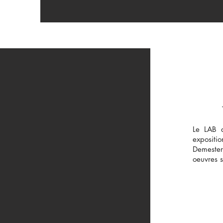
Le LAB 
exposi
Demeste
oeuvres 